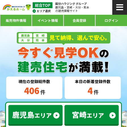
国分ハウジング グループ
鹿児島・宮崎・大分・熊本
の建売情報サイト
販売物件情報
イベント情報
会員登録
ログイン
現在の登録総件数
本日の新着登録件数
406
4
件
件