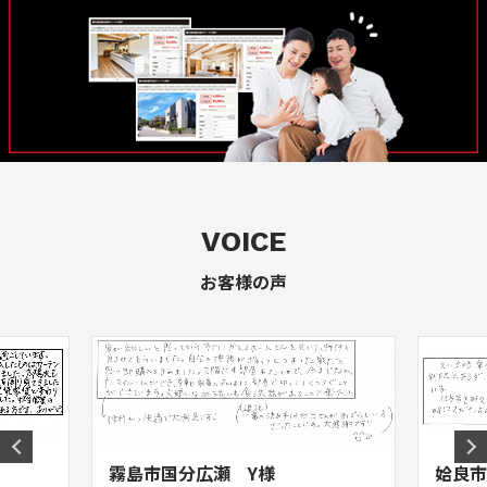
VOICE
お客様の声
霧島市国分広瀬 Y様
姶良市