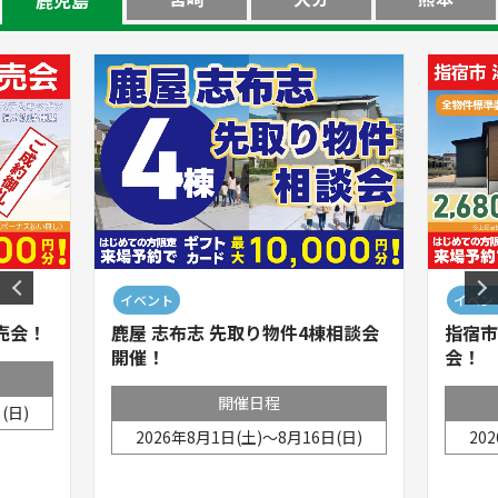
イベント
イベン
売会！
鹿屋 志布志 先取り物件4棟相談会
指宿市
開催！
会！
開催日程
(日)
2026年8月1日(土)～8月16日(日)
20