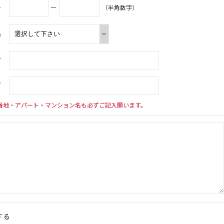
号
－
（半角数字）
県
村
下
番地・アパート・マンション名も必ずご記入願います。
する