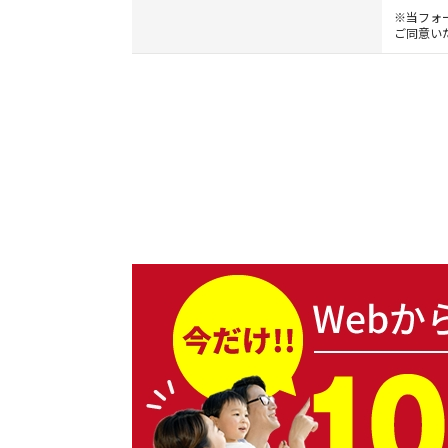
※当フォ
ご同意い