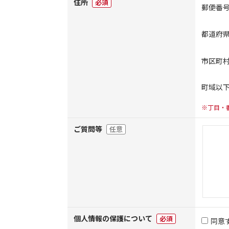
住所
必須
郵便番
都道府
市区町
町域以
※丁目・
ご質問等
任意
個人情報の保護について
必須
同意