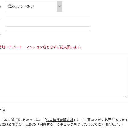
県
村
下
番地・アパート・マンション名も必ずご記入願います。
する
ームのご利用にあたっては、「
個人情報保護方針
」にご同意いただく必要がありま
ただける場合は、上記の「同意する」にチェックをつけたうえでご利用ください。