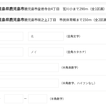
児島県鹿児島市
鹿児島市皇徳寺台4丁目 宮川小まで290ｍ（全1区画
児島県鹿児島市
鹿児島市坂之上1丁目 市民体育館まで150m（全2区
（全角文字）
（全角カタカナ）
（半角英数字）
（半角数字、ハイフンなし）
号
－
（半角数字）