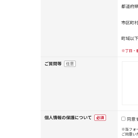
都道府
市区町
町域以
※丁目・
ご質問等
任意
個人情報の保護について
必須
同意
※当フォ
ご同意い