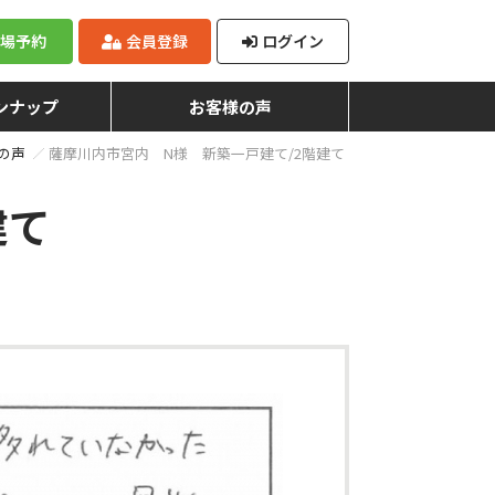
来場予約
会員登録
ログイン
ンナップ
お客様の声
の声
薩摩川内市宮内 N様 新築一戸建て/2階建て
建て