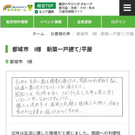
国分ハウジング グループ
鹿児島・宮崎・大分・熊本
の建売情報サイト
販売物件情報
イベント情報
会員登録
ログイン
ホーム
お客様の声
都城市 I様 新築一戸建て/平屋
都城市 I様 新築一戸建て/平屋
都城市 I様
立地は生活に適した環境だと感じました。周囲への利便性