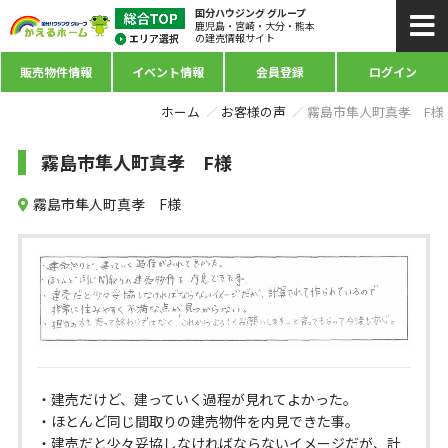
国分ハウジング グループ
鹿児島・宮崎・大分・熊本
の建売情報サイト
販売物件情報
イベント情報
会員登録
ログイン
ホーム
お客様の声
霧島市隼人町真孝 F様
霧島市隼人町真孝 F様
霧島市隼人町真孝 F様
・建売だけど、建っていく過程が見れてよかった。
・ほとんど同じ間取りの建売物件を内見できた事。
・建売だと少々妥協しなければならないイメージだが、計