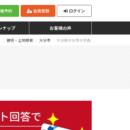
来場予約
会員登録
ログイン
ンナップ
お客様の声
》
建売・土地検索
大分市
大分県大分市大字森