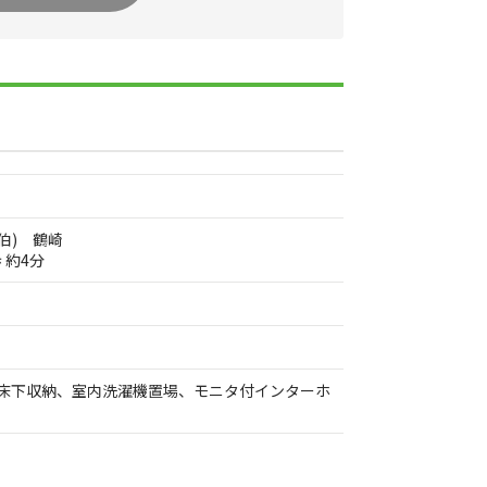
伯) 鶴崎
 約4分
、床下収納、室内洗濯機置場、モニタ付インターホ