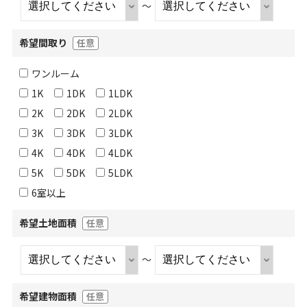
～
希望間取り
任意
ワンルーム
1K
1DK
1LDK
2K
2DK
2LDK
3K
3DK
3LDK
4K
4DK
4LDK
5K
5DK
5LDK
6室以上
希望土地面積
任意
～
希望建物面積
任意