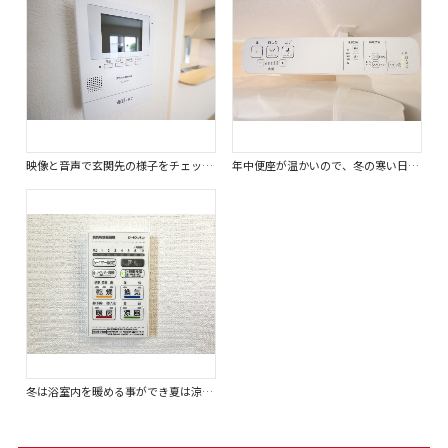
映像と音声で玄関先の様子をチェックできるTVモニタ付インターホン。
年中便座が温かいので、冬の寒い日など温かい便座に座れます。
冬は浴室内を暖める事ができ夏は涼しくする事ができるため入浴時を快適に過ごせます。