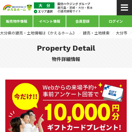
国分ハウジング グループ
鹿児島・宮崎・大分・熊本
の建売情報サイト
販売物件情報
イベント情報
会員登録
ログイン
大分県の建売・土地情報は《かえるホーム》
建売・土地検索
大分市
Property Detail
物件詳細情報