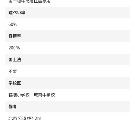
第一種中高層住居専用
建ぺい率
60%
容積率
200%
国土法
不要
学校区
荏隈小学校 城南中学校
備考
北西 公道 幅4.2m