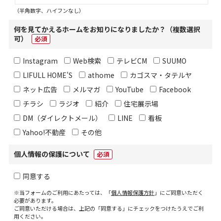
（半角数字、ハイフンなし）
何を見てかえるホームをお知りになりましたか？（複数選択
可）
必須
Instagram
Web検索
テレビCM
SUUMO
LIFULL HOME'S
athome
カゴスマ・タテルヤ
ネット広告
メルマガ
YouTube
Facebook
チラシ
ラジオ
紹介
住宅展示場
DM（ダイレクトメール）
LINE
看板
Yahoo!不動産
その他
個人情報の保護について
必須
同意する
※当フォームのご利用にあたっては、「
個人情報保護方針
」にご同意いただく
必要があります。
ご同意いただける場合は、上記の「同意する」にチェックをつけたうえでご利
用ください。