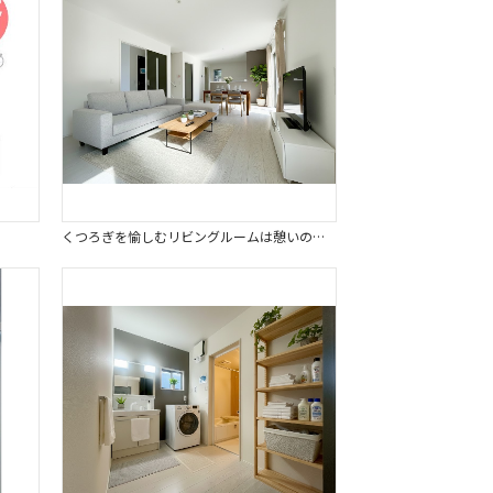
くつろぎを愉しむリビングルームは憩いの場となり、ゆとりをもたらします。※画像はイメージです。