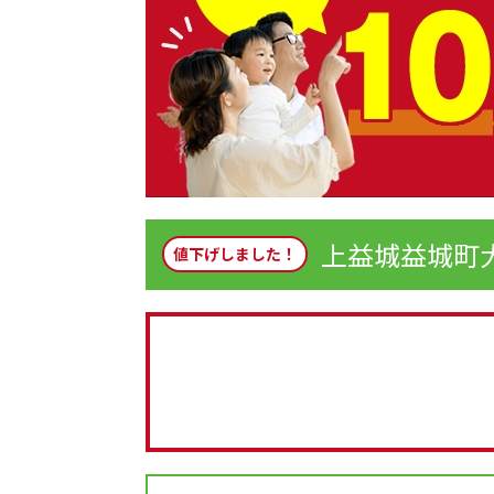
上益城益城町
値下げしました！