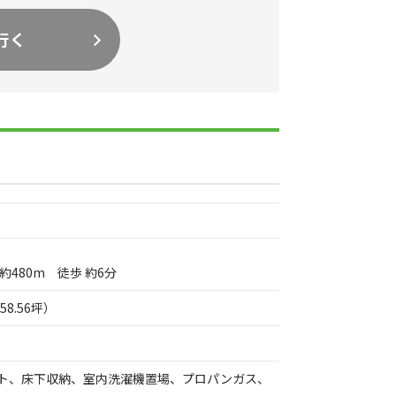
行く
約480m 徒歩 約6分
（58.56坪）
月
ト、床下収納、室内洗濯機置場、プロパンガス、