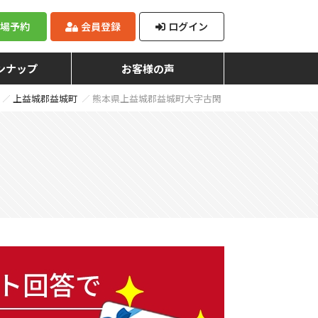
来場予約
会員登録
ログイン
ンナップ
お客様の声
上益城郡益城町
熊本県上益城郡益城町大字古閑