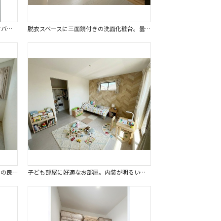
浴室乾燥、涼風、暖房、換気システム付バスルーム。日々の疲れを癒せます。※画像はイメージです。
脱衣スペースに三面鏡付きの洗面化粧台。曇り止め付きのミラーキャビネットを採用。※画像はイメージです。
窓からの明るい光が差し込んで、気持ちの良い朝が迎えられます。※画像はイメージです。
子ども部屋に好適なお部屋。内装が明るい色なのでお好みのお部屋にできます。※画像はイメージです。