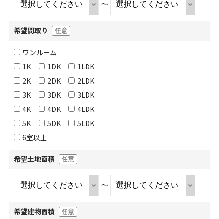
～
希望間取り
任意
ワンルーム
1K
1DK
1LDK
2K
2DK
2LDK
3K
3DK
3LDK
4K
4DK
4LDK
5K
5DK
5LDK
6室以上
希望土地面積
任意
～
希望建物面積
任意