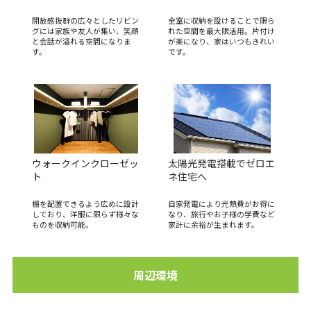
開放感抜群の広々としたリビン
全室に収納を設けることで限ら
グには家族や友人が集い、笑顔
れた空間を最大限活用。片付け
と会話が溢れる空間になりま
が楽になり、家はいつもきれい
す。
です。
ウォークインクローゼッ
太陽光発電搭載でゼロエ
ト
ネ住宅へ
棚を配置できるよう広めに設計
自家発電により光熱費がお得に
しており、洋服に限らず様々な
なり、旅行やお子様の学費など
ものを収納可能。
家計に余裕が生まれます。
周辺環境