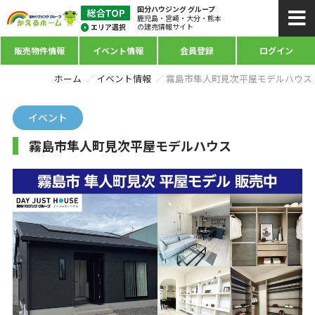
国分ハウジング グループ
鹿児島・宮崎・大分・熊本
の建売情報サイト
販売物件情報
イベント情報
会員登録
ログイン
ホーム
イベント情報
霧島市隼人町見次平屋モデルハウス
イベント
霧島市隼人町見次平屋モデルハウス