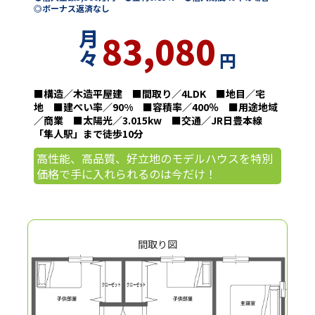
◎ボーナス返済なし
月
83,080
々
円
■構造／木造平屋建 ■間取り／4LDK ■地目／宅
地 ■建ぺい率／90% ■容積率／400％ ■用途地域
／商業 ■太陽光／3.015kw ■交通／JR日豊本線
「隼人駅」まで徒歩10分
高性能、高品質、好立地のモデルハウスを特別
価格で手に入れられるのは今だけ！
間取り図