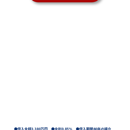
●借入金額3,380万円 ●金利0.85％ ●借入期間40年の場合