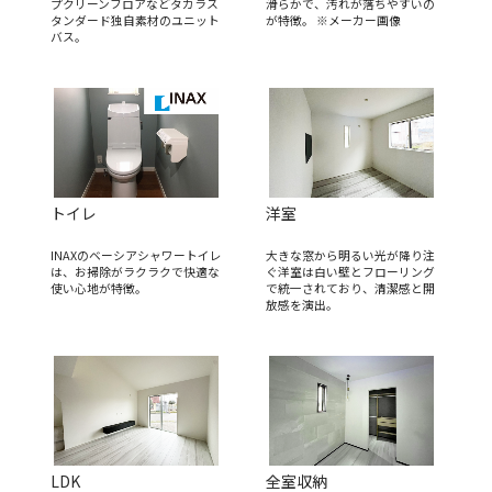
プクリーンフロアなどタカラス
滑らかで、汚れが落ちやすいの
タンダード独自素材のユニット
が特徴。 ※メーカー画像
バス。
トイレ
洋室
INAXのベーシアシャワートイレ
大きな窓から明るい光が降り注
は、お掃除がラクラクで快適な
ぐ洋室は白い壁とフローリング
使い心地が特徴。
で統一されており、清潔感と開
放感を演出。
LDK
全室収納