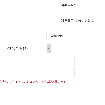
（半角英数字）
（半角数字、ハイフンなし）
号
－
（半角数字）
県
村
下
番地・アパート・マンション名も必ずご記入願います。