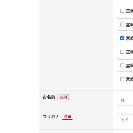
宮
宮
宮
宮
宮
宮
お名前
必須
フリガナ
必須