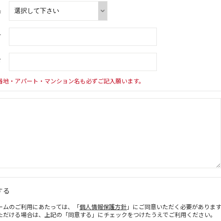
県
村
下
番地・アパート・マンション名も必ずご記入願います。
する
ームのご利用にあたっては、「
個人情報保護方針
」にご同意いただく必要がありま
ただける場合は、上記の「同意する」にチェックをつけたうえでご利用ください。