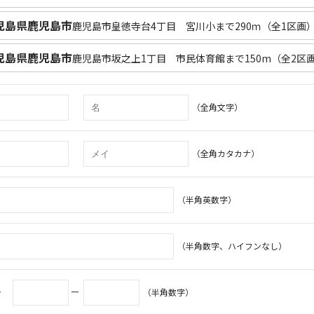
児島県鹿児島市
鹿児島市皇徳寺台4丁目 宮川小まで290ｍ（全1区画
児島県鹿児島市
鹿児島市坂之上1丁目 市民体育館まで150m（全2区
（全角文字）
（全角カタカナ）
（半角英数字）
（半角数字、ハイフンなし）
号
－
（半角数字）