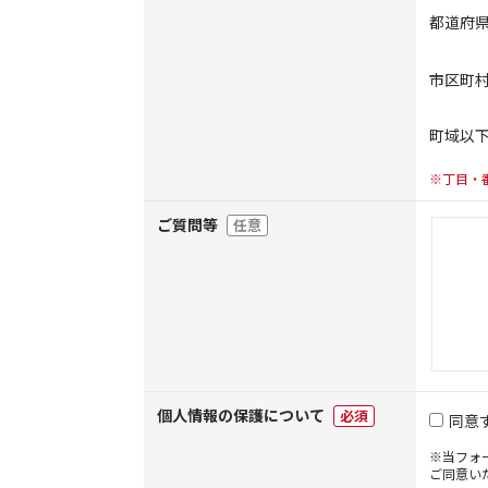
都道府
市区町
町域以
※丁目・
ご質問等
任意
個人情報の保護について
必須
同意
※当フォ
ご同意い