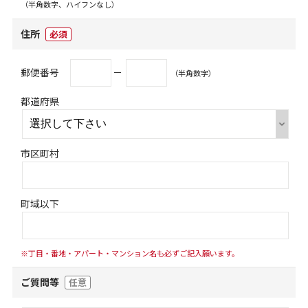
（半角数字、ハイフンなし）
住所
必須
郵便番号
－
（半角数字）
都道府県
市区町村
町域以下
※丁目・番地・アパート・マンション名も必ずご記入願います。
ご質問等
任意